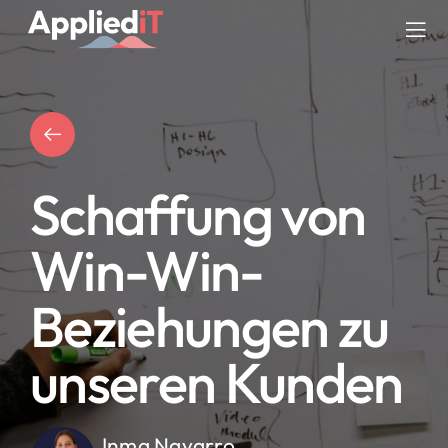
Skip
to
Tog
content
Nav
DIENSTLEISTUNGEN
LÖSUNGEN
Schaffung von
UNTERNEHMEN
Win-Win-
RESSOURCEN
Beziehungen zu
BLOG
unseren Kunden
Inma Navarro