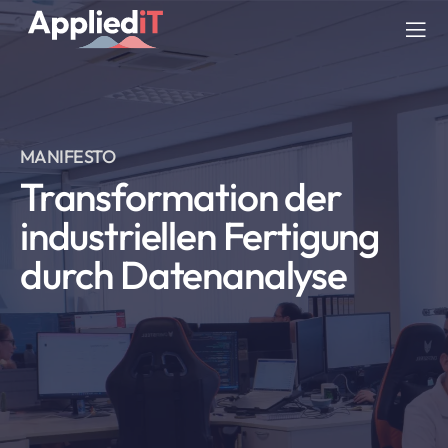
Skip
to
Tog
content
Nav
DIENSTLEISTUNGEN
MANIFESTO
LÖSUNGEN
Transformation der
industriellen Fertigung
UNTERNEHMEN
durch Datenanalyse
RESSOURCEN
BLOG