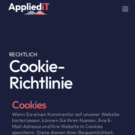
Skip
to
Tog
content
Nav
DIENSTLEISTUNGEN
LÖSUNGEN
RECHTLICH
Cookie-
UNTERNEHMEN
Richtlinie
RESSOURCEN
Cookies
BLOG
Wenn Sie einen Kommentar auf unserer Website
hinterlassen, können Sie Ihren Namen, Ihre E-
Mail-Adresse und Ihre Website in Cookies
speichern. Diese dienen Ihrer Bequemlichkeit,