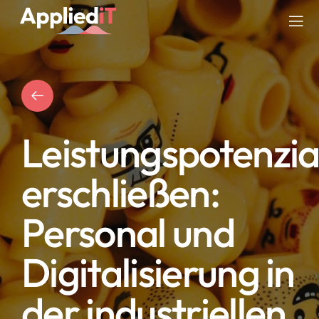
Skip
to
Tog
content
Nav
DIENSTLEISTUNGEN
LÖSUNGEN
Leistungspotenzia
UNTERNEHMEN
erschließen:
RESSOURCEN
Personal und
BLOG
Digitalisierung in
der industriellen