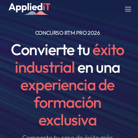
Saltar
al
Tog
contenido
Nav
CONCURSO RTM PRO 2026
SERVICIOS
Convierte tu
éxito
SOLUCIONES
industrial
en una
COMPAÑIA
experiencia de
RECURSOS
formación
BLOG
exclusiva
Comparte tu caso de éxito más