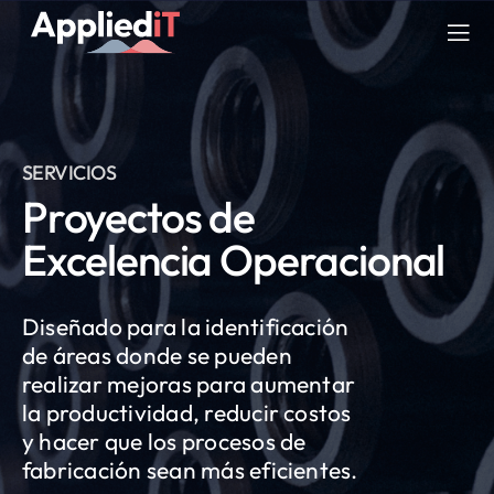
Saltar
al
Tog
contenido
Nav
SERVICIOS
SERVICIOS
SOLUCIONES
Proyectos de
Excelencia Operacional
COMPAÑIA
RECURSOS
Diseñado para la identificación
de áreas donde se pueden
BLOG
realizar mejoras para aumentar
la productividad, reducir costos
y hacer que los procesos de
fabricación sean más eficientes.