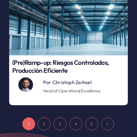
(Pre)Ramp-up: Riesgos Controlados,
Producción Eficiente
Por
Christoph Zeihsel
Head of Operational Excellence
1
2
3
4
5