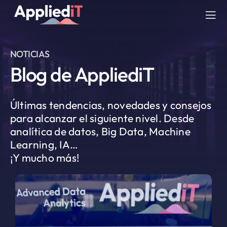
Saltar
al
Tog
contenido
Nav
NOTICIAS
SERVICIOS
Blog de AppliediT
SOLUCIONES
Últimas tendencias, novedades y consejos
para alcanzar el siguiente nivel. Desde
COMPAÑIA
analítica de datos, Big Data, Machine
Learning, IA…
RECURSOS
¡Y mucho más!
BLOG