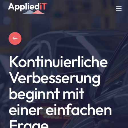
Skip
to
Tog
content
Nav
DIENSTLEISTUNGEN
LÖSUNGEN
Kontinuierliche
UNTERNEHMEN
Verbesserung
RESSOURCEN
beginnt mit
BLOG
einer einfachen
Frage