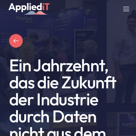
Skip
to
Tog
content
Nav
DIENSTLEISTUNGEN
LÖSUNGEN
Ein Jahrzehnt,
UNTERNEHMEN
das die Zukunft
RESSOURCEN
der Industrie
BLOG
durch Daten
nicht aus dem