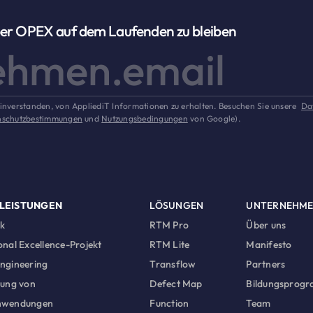
ber OPEX auf dem Laufenden zu bleiben
einverstanden, von AppliediT Informationen zu erhalten. Besuchen Sie unsere
Da
nschutzbestimmungen
und
Nutzungsbedingungen
von Google).
LEISTUNGEN
LÖSUNGEN
UNTERNEHM
ck
RTM Pro
Über uns
nal Excellence-Projekt
RTM Lite
Manifesto
ngineering
Transflow
Partners
lung von
Defect Map
Bildungsprog
nwendungen
Function
Team