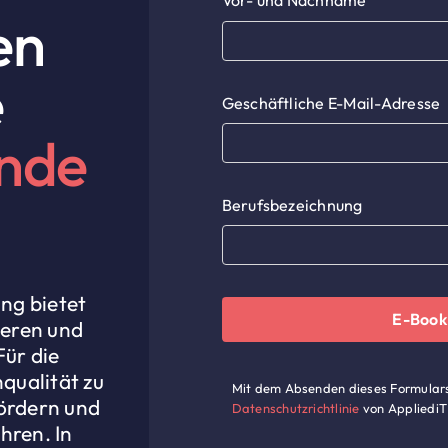
Vor- und Nachname
en
e
Geschäftliche E-Mail-Adresse
nde
Berufsbezeichnung
ng bietet
E-Book
ieren und
Für die
nqualität zu
Mit dem Absenden dieses Formulars
fördern und
Datenschutzrichtlinie
von AppliediT
hren. In