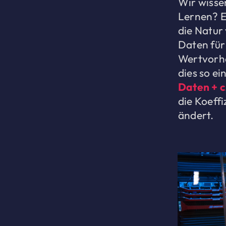
Wir wissen
Lernen? Es
die Natur
Daten für
Wertvorhe
dies so ei
Daten + c
die Koeff
ändert.