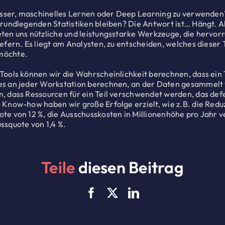
besser, maschinelles Lernen oder Deep Learning zu verwenden
grundlegenden Statistiken bleiben? Die Antwort ist… Hängt. Al
ten uns nützliche und leistungsstarke Werkzeuge, die hervo
iefern. Es liegt am Analysten, zu entscheiden, welches dieser 
möchte.
Tools können wir die Wahrscheinlichkeit berechnen, dass ein Te
es an jeder Workstation berechnen, an der Daten gesammelt
, dass Ressourcen für ein Teil verschwendet werden, das defe
 Know-how haben wir große Erfolge erzielt, wie z.B. die Redu
te von 12 %, die Ausschusskosten in Millionenhöhe pro Jahr v
ssquote von 1,4 %.
Teile
diesen Beitrag