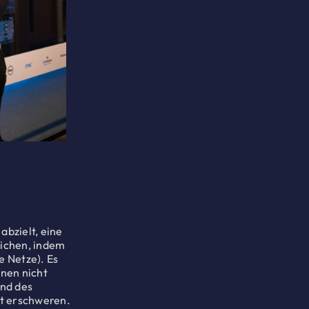
abzielt, eine
eichen, indem
 Netze). Es
nen nicht
und des
it erschweren.