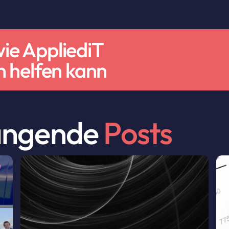
wie AppliediT
 helfen kann
ngende
Posts