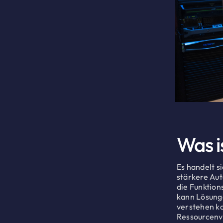
Was i
Es handelt s
stärkere Au
die Funktion
kann Lösunge
verstehen ka
Ressourcenve