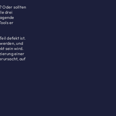
? Oder sollten
le drei
rragende
Tools er
il defekt ist.
 werden, und
kt sein wird.
zierung einer
erursacht, auf