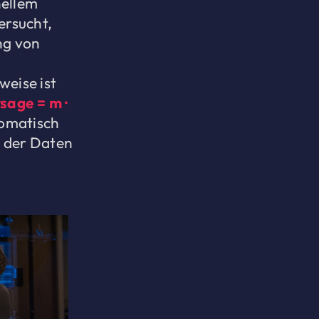
nellem
ersucht,
ng von
weise ist
sage = m ·
tomatisch
l der Daten