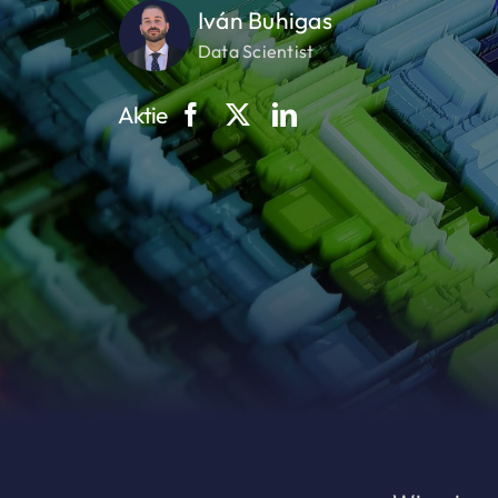
Iván Buhigas
Data Scientist
Aktie