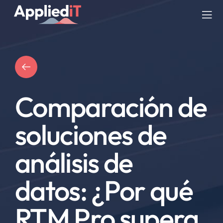
Saltar
al
Tog
contenido
Nav
SERVICIOS
SOLUCIONES
Comparación de
COMPAÑIA
soluciones de
RECURSOS
análisis de
BLOG
datos: ¿Por qué
RTM Pro supera