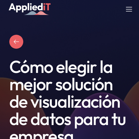
Saltar
al
Tog
contenido
Nav
SERVICIOS
SOLUCIONES
Cómo elegir la
COMPAÑIA
mejor solución
RECURSOS
de visualización
BLOG
de datos para tu
empresa