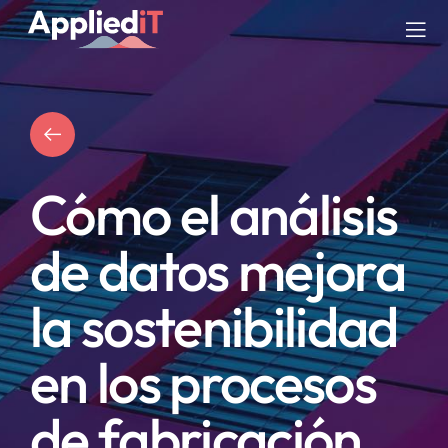
Saltar
al
Tog
contenido
Nav
SERVICIOS
SOLUCIONES
Cómo el análisis
COMPAÑIA
de datos mejora
RECURSOS
la sostenibilidad
BLOG
en los procesos
de fabricación