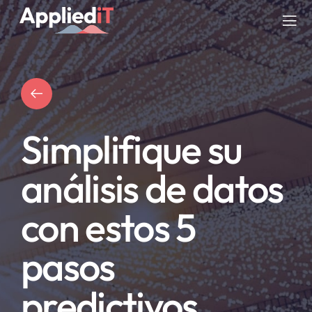
Saltar
al
Tog
contenido
Nav
SERVICIOS
SOLUCIONES
Simplifique su
COMPAÑIA
análisis de datos
RECURSOS
con estos 5
BLOG
pasos
predictivos