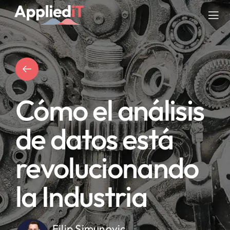
Saltar
al
Tog
contenido
Nav
SERVICIOS
SOLUCIONES
Cómo el análisis
COMPAÑIA
de datos está
RECURSOS
revolucionando
BLOG
la Industria
Filip Simunovic