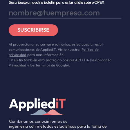
Suscríbase a nuestro boletín para estar al día sobre OPEX
SUSCRIBIRSE
Al proporcionar su correo electrónico, usted acepta recibir
comunicaciones de AppliediT. Visite nuestra
Política de
privacidad
para más información.
Este sitio también está protegido por reCAPTCHA (se aplican la
Privacidad
y los
Términos
de Google).
Combinamos conocimientos de
ingeniería con métodos estadísticos para la toma de