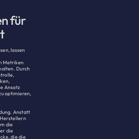
n für
t
sen, lassen
on Metriken
rhalten. Durch
trolle,
ken,
ne Ansatz
zu optimieren,
dung. Anstatt
 Herstellern
um die
er die
cke, die die