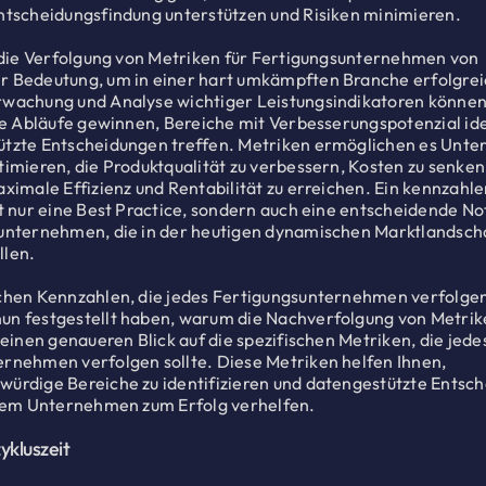
ntscheidungsfindung unterstützen und Risiken minimieren.
t die Verfolgung von Metriken für Fertigungsunternehmen von
 Bedeutung, um in einer hart umkämpften Branche erfolgreic
rwachung und Analyse wichtiger Leistungsindikatoren können
hre Abläufe gewinnen, Bereiche mit Verbesserungspotenzial ide
ützte Entscheidungen treffen. Metriken ermöglichen es Unt
timieren, die Produktqualität zu verbessern, Kosten zu senken
aximale Effizienz und Rentabilität zu erreichen. Ein kennzahl
ht nur eine Best Practice, sondern auch eine entscheidende N
sunternehmen, die in der heutigen dynamischen Marktlandsch
llen.
chen Kennzahlen, die jedes Fertigungsunternehmen verfolgen
un festgestellt haben, warum die Nachverfolgung von Metrike
 einen genaueren Blick auf die spezifischen Metriken, die jede
rnehmen verfolgen sollte. Diese Metriken helfen Ihnen,
ürdige Bereiche zu identifizieren und datengestützte Entsc
hrem Unternehmen zum Erfolg verhelfen.
ykluszeit