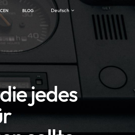
Deutsch
RCEN
BLOG
die jedes
ür