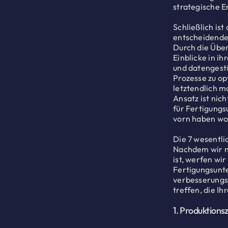
strategische E
Schließlich is
entscheidender
Durch die Übe
Einblicke in i
und datengest
Prozesse zu op
letztendlich m
Ansatz ist nic
für Fertigung
vorn haben wo
Die 7 wesentli
Nachdem wir n
ist, werfen wir
Fertigungsunte
verbesserungsw
treffen, die I
1. Produktionsz