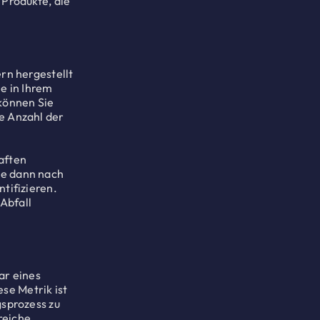
 Produkte, die
ern hergestellt
me in Ihrem
 können Sie
e Anzahl der
aften
ie dann nach
tifizieren.
Abfall
ar eines
se Metrik ist
gsprozess zu
reiche