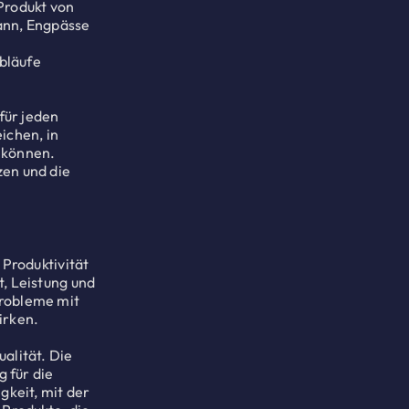
 Produkt von
kann, Engpässe
Abläufe
für jeden
ichen, in
 können.
zen und die
 Produktivität
t, Leistung und
Probleme mit
wirken.
alität. Die
g für die
gkeit, mit der