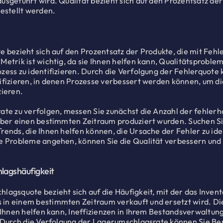
usgeführt wird. Qualität bezieht sich auf den Prozentsatz der
gestellt werden.
e
e bezieht sich auf den Prozentsatz der Produkte, die mit Fehl
Metrik ist wichtig, da sie Ihnen helfen kann, Qualitätsproble
zess zu identifizieren. Durch die Verfolgung der Fehlerquote
ifizieren, in denen Prozesse verbessert werden können, um di
zieren.
ate zu verfolgen, messen Sie zunächst die Anzahl der fehlerh
über einen bestimmten Zeitraum produziert wurden. Suchen S
rends, die Ihnen helfen können, die Ursache der Fehler zu iden
e Probleme angehen, können Sie die Qualität verbessern und 
lagshäufigkeit
lagsquote bezieht sich auf die Häufigkeit, mit der das Invent
n einem bestimmten Zeitraum verkauft und ersetzt wird. Die
e Ihnen helfen kann, Ineffizienzen in Ihrem Bestandsverwaltun
. Durch die Verfolgung der Lagerumschlagsrate können Sie Be