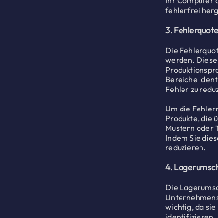
Ihr Computer a
fehlerfrei her
3. Fehlerquot
Die Fehlerquot
werden. Diese 
Produktionspro
Bereiche ident
Fehler zu redu
Um die Fehlerr
Produkte, die 
Mustern oder T
Indem Sie dies
reduzieren.
4. Lagerumsch
Die Lagerumsch
Unternehmens i
wichtig, da si
identifizieren