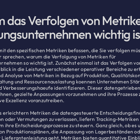
das Verfolgen von Metrike
ungsunternehmen wichtig is
mit den spezifischen Metriken befassen, die Sie verfolgen müs
r sprechen, warum die Verfolgung von Metriken für
rnehmen so wichtig ist. Zunächst einmal ist das Verfolgen v
nblick in die Leistung verschiedener operativer Bereiche zu e
d Analyse von Metriken in Bezug auf Produktion, Qualitätskon
ltung und Ressourcenauslastung koennen Unternehmen Stär
 Verbesserungshaeufe identifizieren. Dieser datengetriebe
ihnen, gezielte Anpassungen vorzunehmen und ihre Prozesse 
ve Exzellenz voranzutreiben.
 erleichtern Metriken die datengesteuerte Entscheidungsfin
tion oder Vermutungen zu verlassen, liefern Tracking-Metriken
m ihre Entscheidungsprozesse zu steuern. Ganz gleich, ob es 
on Produktionsplänen, die Anpassung von Lagerbeständen od
Lieferantenleistung geht, Metriken bieten quantitative Einbli