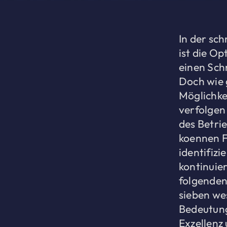
In der sc
ist die O
einen Schr
Doch wie g
Möglichkei
verfolgen 
des Betri
koennen 
identifizi
kontinuie
folgenden
sieben we
Bedeutung
Exzellenz