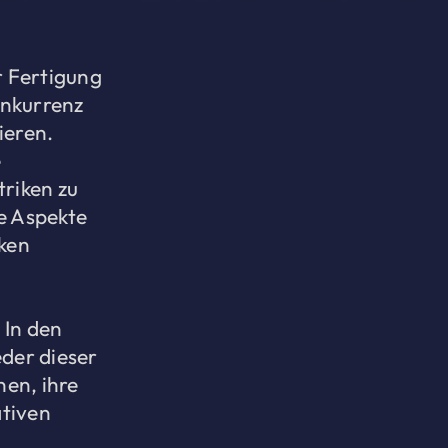
r Fertigung
onkurrenz
ieren.
e
triken zu
ne Aspekte
iken
 In den
der dieser
nen, ihre
tiven