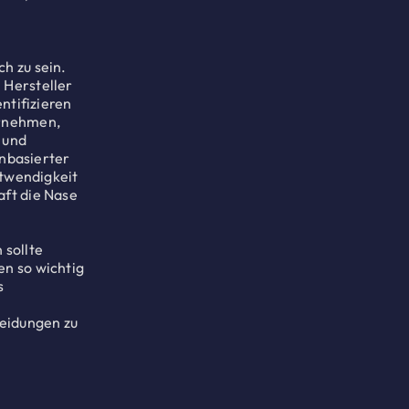
h zu sein.
 Hersteller
ntifizieren
ernehmen,
 und
enbasierter
otwendigkeit
aft die Nase
 sollte
n so wichtig
s
heidungen zu